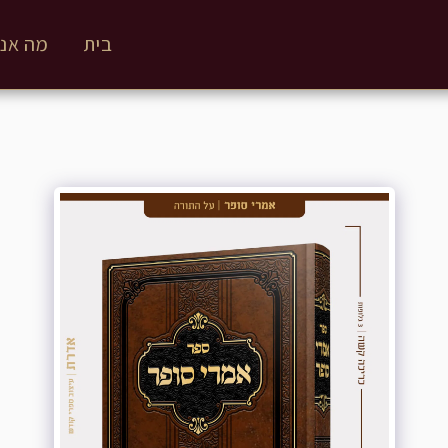
בית
מה אנח